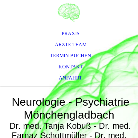
PRAXIS
ÄRZTE TEAM
TERMIN BUCHEN
KONTAKT
ANFAHRT
Neurologie - Psychiatrie
Mönchengladbach
Dr. med. Tanja Kobuß - Dr. med.
Farnaz Schottmüller - Dr. med.