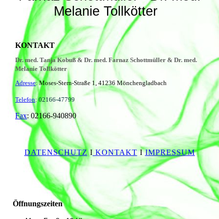
Melanie Tollkötter
KONTAKT
Dr. med. Tanja Kobuß & Dr. med. Farnaz Schottmüller & Dr. med.
Melanie Tollkötter
Adresse
:
Moses-Stern-Straße 1,
41236 Mönchengladbach
Telefon
: 02166-47799
Fax
: 02166-940890
DATENSCHUTZ
I
KONTAKT
I
IMPRESSUM
Öffnungszeiten